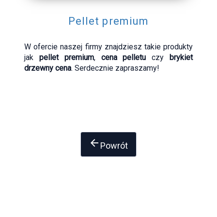
Pellet premium
W ofercie naszej firmy znajdziesz takie produkty
jak
pellet premium
,
cena pelletu
czy
brykiet
drzewny cena
. Serdecznie zapraszamy!
arrow_back
Powrót