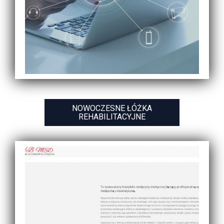
NOWOCZESNE ŁÓŻKA
REHABILITACYJNE