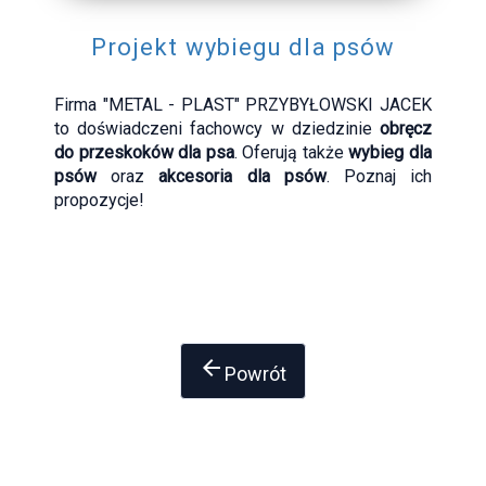
Projekt wybiegu dla psów
Firma "METAL - PLAST" PRZYBYŁOWSKI JACEK
to doświadczeni fachowcy w dziedzinie
obręcz
do przeskoków dla psa
. Oferują także
wybieg dla
psów
oraz
akcesoria dla psów
. Poznaj ich
propozycje!
arrow_back
Powrót