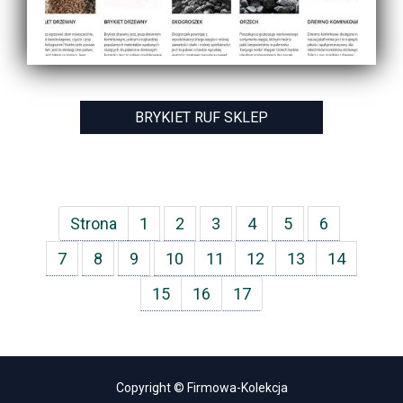
BRYKIET RUF SKLEP
Strona
1
2
3
4
5
6
7
8
9
10
11
12
13
14
15
16
17
Copyright © Firmowa-Kolekcja