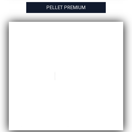
PELLET PREMIUM