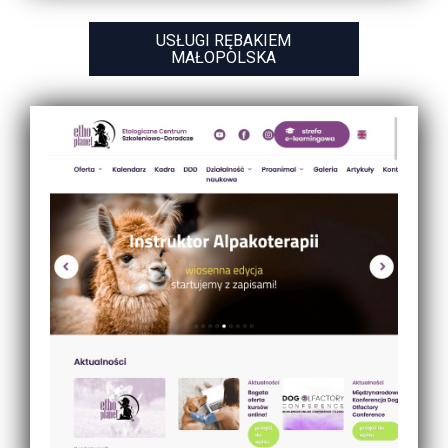
USŁUGI RĘBAKIEM
MAŁOPOLSKA