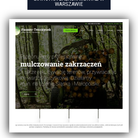
WARSZAWIE