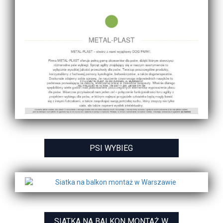
PSI WYBIEG
SIATKA NA BALKON MONTAŻ W