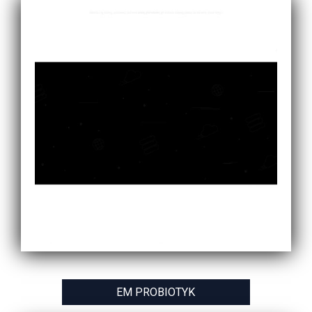
EM PROBIOTYK