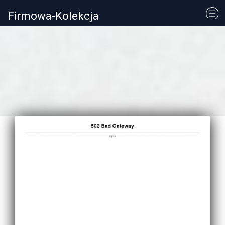
Firmowa-Kolekcja