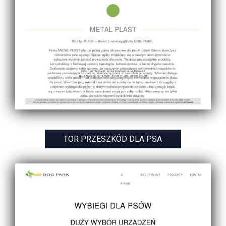
TOR PRZESZKÓD DLA PSA